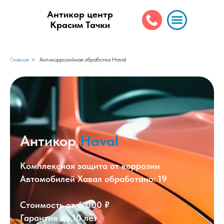
Антикор центр
Красим Тачки
Главная
»
Антикоррозийная обработка Haval
Антикор
Haval
Комплексная защита от коррозии
Автомобилей Хавал обработано: 19
Стоимость от 6 000 ₽
Гарантия до 10 лет