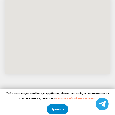
ИП Черенев А. Г., ИНН: 590707411133, ОГРНИП:
Сайт использует cookies для удобства. Используя сайт, вы принимаете их
318595800091303
использование, согласно
политике обработки данных
.
Политика конфиденциальности
© 2026 Все права защищены
Принять