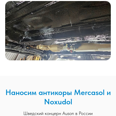
Наносим антикоры Mercasol и
Noxudol
Шведский концерн Auson в России