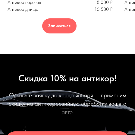
Антикор порогов
8 000 ₽
Анти
Антикор днища
16 500 ₽
Анти
Записаться
Скидка 10% на антикор!
Оставьте заявку до конца января — применим
скидку на антикоррозийную обработку вашего
авто.