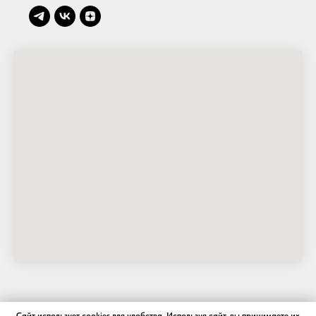
ИП Черенев А. Г., ИНН: 590707411133, ОГРНИП:
Сайт использует cookies для удобства. Используя сайт, вы принимаете их