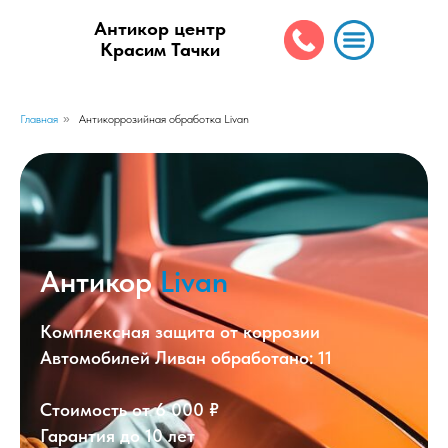
Антикор центр
Красим Тачки
Главная
»
Антикоррозийная обработка Livan
Антикор
Livan
Комплексная защита от коррозии
Автомобилей Ливан обработано: 11
Стоимость от 6 000 ₽
Гарантия до 10 лет