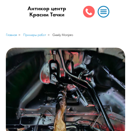
Антикор центр
Красим Тачки
Главная
»
Примеры работ
»
Geely Monjaro